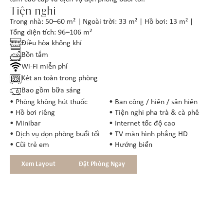
Tiện nghi
Trong nhà: 50–60 m² | Ngoài trời: 33 m² | Hồ bơi: 13 m² |
Tổng diện tích: 96–106 m²
Điều hòa không khí
Bồn tắm
Wi-Fi miễn phí
Két an toàn trong phòng
Bao gồm bữa sáng
• Phòng không hút thuốc
• Ban công / hiên / sân hiên
• Hồ bơi riêng
• Tiện nghi pha trà & cà phê
• Minibar
• Internet tốc độ cao
• Dịch vụ dọn phòng buổi tối
• TV màn hình phẳng HD
• Cũi trẻ em
• Hướng biển
Xem Layout
Đặt Phòng Ngay