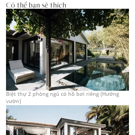
Có thể bạn sẽ thích
Biệt thự 2 phòng ngủ có hồ bơi riêng (Hướng
vườn)