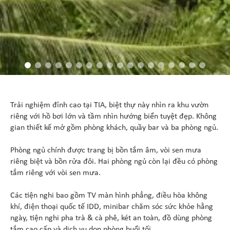
Trải nghiệm đỉnh cao tại TIA, biệt thự này nhìn ra khu vườn
riêng với hồ bơi lớn và tầm nhìn hướng biển tuyệt đẹp. Không
gian thiết kế mở gồm phòng khách, quầy bar và ba phòng ngủ.
Phòng ngủ chính được trang bị bồn tắm âm, vòi sen mưa
riêng biệt và bồn rửa đôi. Hai phòng ngủ còn lại đều có phòng
tắm riêng với vòi sen mưa.
Các tiện nghi bao gồm TV màn hình phẳng, điều hòa không
khí, điện thoại quốc tế IDD, minibar chăm sóc sức khỏe hằng
ngày, tiện nghi pha trà & cà phê, két an toàn, đồ dùng phòng
tắm cao cấp và dịch vụ dọn phòng buổi tối.