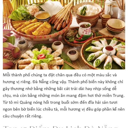
Mỗi thành phố chúng ta đặt chân qua đều có một màu sắc và
hương vị riêng. Đà Nẵng cũng vậy. Thành phố biển này không chỉ
gây thương nhớ bằng những bãi cát trải dài hay nhịp sống dễ
chịu, mà còn bằng những món ăn mang đậm hơi thở miền Trung.
Từ tô mì Quảng nóng hổi trong buổi sớm đến đĩa hải sản tươi
ngon bên bờ biển lúc chiều tà, mỗi hương vị đều góp phần kể nên
câu chuyện rất riêng.