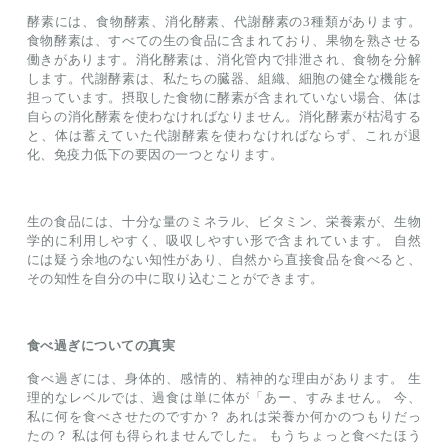
酵素には、食物酵素、消化酵素、代謝酵素の3種類があります。
食物酵素は、すべての生の食品に含まれており、果物を熟させる
働きがあります。消化酵素は、消化管内で排泄され、食物を分解
します。代謝酵素は、私たちの臓器、組織、細胞の健全な機能を
担っています。摂取した食物に酵素が含まれていない場合、体は
自らの消化酵素を使わなければなりません。消化酵素が枯渇する
と、体は蓄えていた代謝酵素を使わなければならず、これが退
化、免疫力低下の要因の一つとなります。
生の食品には、十分な量のミネラル、ビタミン、栄養素が、生物
学的に利用しやすく、吸収しやすい形で含まれています。 自然
には疑う余地のない知性があり、自然から直接食品を食べると、
その知性を自分の中に取り込むことができます。
食べ過ぎについての真実
食べ過ぎには、身体的、感情的、精神的な理由があります。 生
理的なレベルでは、過食は単に体が「あー、すみません。 今、
私に何を食べさせたのですか？ あれは栄養か何かのつもりだっ
たの？ 私は何も得られませんでした。 もうちょっと食べたほう