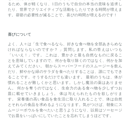
るため、体が軽くなり、1日のうちで自分の本当の意味を追求し
たり、世界でクリエイティブな活動をしたりできる時間が増えま
す。昼寝の必要性が減ることで、喜びの時間が増えるのです！
喜びについて
よく、人々は「生で食べるなら、好きな食べ物を全部あきらめな
ければならないのですか？ 」質問します。私の答えはいつも
「いいえ！」です。 これは、豊かさと最も自然なものに戻るこ
とを意味していますので、何かを取り除くのではなく、何かを加
えてみてください。 朝からスーパーフードのスムージーを飲ん
だり、鮮やかな緑のサラダを食べたりすることは、誰にでもでき
ることです。そうするだけでも違います。 最初のうちは、体が
慣れることが難しくかと思います。しかし魔法の薬はありませ
ん。 何かを奪うのではなく、生命力のある食べ物を少しずつお
皿に載せていきましょう。 体は与えられたものを欲しがりま
す。 栄養価の高い食品を食生活に取り入れることで、体は自然
とそれらの食品を求めるようになります。気がつけば、朝食にス
ムージーボウルを食べたいと思うようになり、以前はソーセージ
でお皿をいっぱいにしていたことを忘れてしまうほどです。