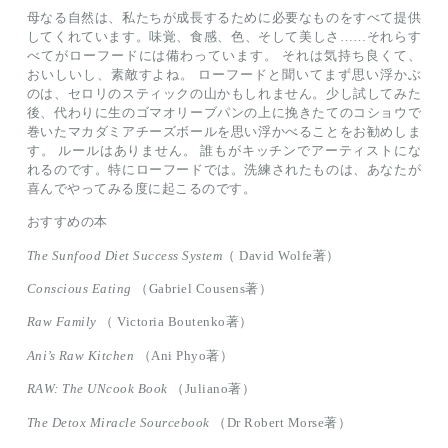
母なる自然は、私たちが成長するために必要なものをすべて提供
してくれています。味覚、食感、色、そして美しさ……それらす
べてがローフードには備わっています。 それは気持ち良くて、
おいしいし、素敵すよね。 ローフードと聞いてまず思い浮かぶ
のは、セロリのスティックの山かもしれません。少し試してみた
後、代わりに生のゴマオリーブパンの上に挽きたてのコショウで
巻いたマカダミアチーズボールを思い浮かべることをお勧めしま
す。 ルールはありません。 誰もがキッチンでアーティストにな
れるのです。特にローフードでは。洗練されたものは、あなたが
喜んでやってみる度に起こるのです。
おすすめの本
The Sunfood Diet Success System
（ David Wolfe著）
Conscious Eating
（Gabriel Cousens著）
Raw Family
（ Victoria Boutenko著）
Ani’s Raw Kitchen
（Ani Phyo著）
RAW: The UNcook Book
（Juliano著）
The Detox Miracle Sourcebook
（Dr Robert Morse著）