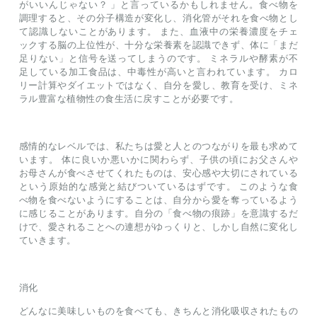
がいいんじゃない？ 」と言っているかもしれません。食べ物を
調理すると、その分子構造が変化し、消化管がそれを食べ物とし
て認識しないことがあります。 また、血液中の栄養濃度をチェ
ックする脳の上位性が、十分な栄養素を認識できず、体に「まだ
足りない」と信号を送ってしまうのです。 ミネラルや酵素が不
足している加工食品は、中毒性が高いと言われています。 カロ
リー計算やダイエットではなく、自分を愛し、教育を受け、ミネ
ラル豊富な植物性の食生活に戻すことが必要です。
感情的なレベルでは、私たちは愛と人とのつながりを最も求めて
います。 体に良いか悪いかに関わらず、子供の頃にお父さんや
お母さんが食べさせてくれたものは、安心感や大切にされている
という原始的な感覚と結びついているはずです。 このような食
べ物を食べないようにすることは、自分から愛を奪っているよう
に感じることがあります。自分の「食べ物の痕跡」を意識するだ
けで、愛されることへの連想がゆっくりと、しかし自然に変化し
ていきます。
消化
どんなに美味しいものを食べても、きちんと消化吸収されたもの