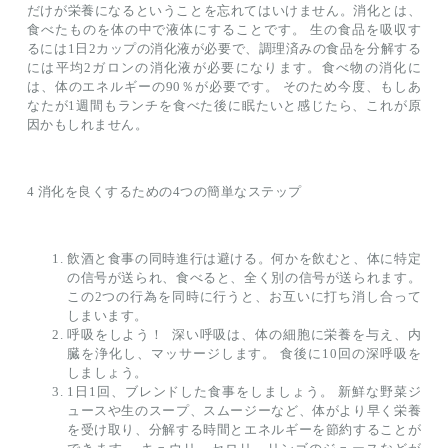
だけが栄養になるということを忘れてはいけません。消化とは、
食べたものを体の中で液体にすることです。 生の食品を吸収す
るには1日2カップの消化液が必要で、調理済みの食品を分解する
には平均2ガロンの消化液が必要になります。食べ物の消化に
は、体のエネルギーの90％が必要です。 そのため今度、もしあ
なたが1週間もランチを食べた後に眠たいと感じたら、これが原
因かもしれません。
4 消化を良くするための4つの簡単なステップ
飲酒と食事の同時進行は避ける。何かを飲むと、体に特定
の信号が送られ、食べると、全く別の信号が送られます。
この2つの行為を同時に行うと、お互いに打ち消し合って
しまいます。
呼吸をしよう！ 深い呼吸は、体の細胞に栄養を与え、内
臓を浄化し、マッサージします。 食後に10回の深呼吸を
しましょう。
1日1回、ブレンドした食事をしましょう。 新鮮な野菜ジ
ュースや生のスープ、スムージーなど、体がより早く栄養
を受け取り、分解する時間とエネルギーを節約することが