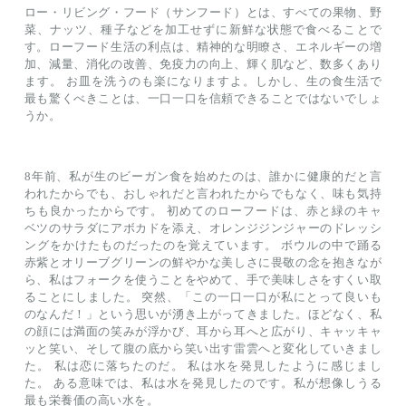
ロー・リビング・フード（サンフード）とは、すべての果物、野
菜、ナッツ、種子などを加工せずに新鮮な状態で食べることで
す。ローフード生活の利点は、精神的な明瞭さ、エネルギーの増
加、減量、消化の改善、免疫力の向上、輝く肌など、数多くあり
ます。 お皿を洗うのも楽になりますよ。しかし、生の食生活で
最も驚くべきことは、一口一口を信頼できることではないでしょ
うか。
8年前、私が生のビーガン食を始めたのは、誰かに健康的だと言
われたからでも、おしゃれだと言われたからでもなく、味も気持
ちも良かったからです。 初めてのローフードは、赤と緑のキャ
ベツのサラダにアボカドを添え、オレンジジンジャーのドレッシ
ングをかけたものだったのを覚えています。 ボウルの中で踊る
赤紫とオリーブグリーンの鮮やかな美しさに畏敬の念を抱きなが
ら、私はフォークを使うことをやめて、手で美味しさをすくい取
ることにしました。 突然、「この一口一口が私にとって良いも
のなんだ！」という思いが湧き上がってきました。ほどなく、私
の顔には満面の笑みが浮かび、耳から耳へと広がり、キャッキャ
ッと笑い、そして腹の底から笑い出す雷雲へと変化していきまし
た。 私は恋に落ちたのだ。 私は水を発見したように感じまし
た。 ある意味では、私は水を発見したのです。私が想像しうる
最も栄養価の高い水を。