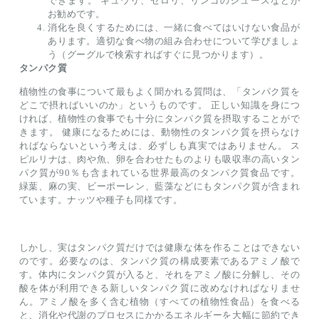
できます。 キュウリ、セロリ、リンゴのジュースなどが
お勧めです。
消化を良くするためには、一緒に食べてはいけない食品が
あります。適切な食べ物の組み合わせについて学びましょ
う（グーグルで検索すればすぐに見つかります）。
タンパク質
植物性の食事について最もよく聞かれる質問は、「タンパク質を
どこで摂ればいいのか」というものです。 正しい知識を身につ
ければ、植物性の食事でも十分にタンパク質を摂取することがで
きます。 健康になるためには、動物性のタンパク質を摂らなけ
ればならないという考えは、必ずしも真実ではありません。 ス
ピルリナは、肉や魚、卵を合わせたものよりも吸収率の高いタン
パク質が90％も含まれている世界最高のタンパク質食品です。
緑葉、麻の実、ビーポーレン、藍藻などにもタンパク質が含まれ
ています。ナッツや種子も同様です。
しかし、実はタンパク質だけでは健康な体を作ることはできない
のです。必要なのは、タンパク質の構成要素であるアミノ酸で
す。体内にタンパク質が入ると、それをアミノ酸に分解し、その
酸を体が利用できる新しいタンパク質に改めなければなりませ
ん。アミノ酸を多く含む植物（すべての植物性食品）を食べる
と、消化や代謝のプロセスにかかるエネルギーを大幅に節約でき