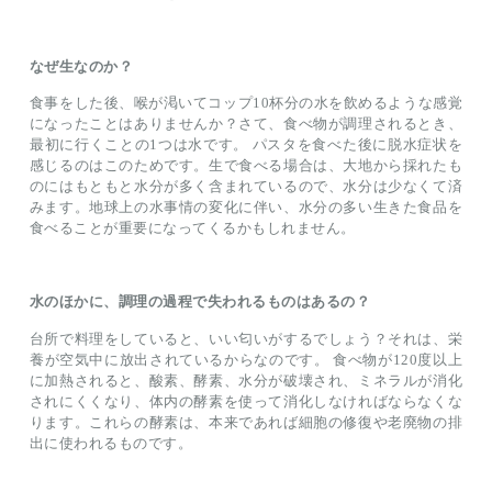
なぜ生なのか？
食事をした後、喉が渇いてコップ10杯分の水を飲めるような感覚
になったことはありませんか？さて、食べ物が調理されるとき、
最初に行くことの1つは水です。 パスタを食べた後に脱水症状を
感じるのはこのためです。生で食べる場合は、大地から採れたも
のにはもともと水分が多く含まれているので、水分は少なくて済
みます。地球上の水事情の変化に伴い、水分の多い生きた食品を
食べることが重要になってくるかもしれません。
水のほかに、調理の過程で失われるものはあるの？
台所で料理をしていると、いい匂いがするでしょう？それは、栄
養が空気中に放出されているからなのです。 食べ物が120度以上
に加熱されると、酸素、酵素、水分が破壊され、ミネラルが消化
されにくくなり、体内の酵素を使って消化しなければならなくな
ります。これらの酵素は、本来であれば細胞の修復や老廃物の排
出に使われるものです。